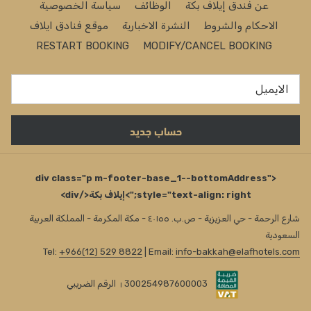
عن فندق إيلاف بكة
الوظائف
سياسة الخصوصية
الاحكام والشروط
النشرة الاخبارية
موقع فنادق ايلاف
RESTART BOOKING
MODIFY/CANCEL BOOKING
حساب جديد
<div class="p m-footer-base_1--bottomAddress"
style="text-align: right;">إيلاف بكة</div>
شارع الرحمة - حي العزيزية - ص.ب. ٤٠١٥٥ - مكة المكرمة - المملكة العربية
السعودية
Tel:
+966(12) 529 8822
| Email:
info-bakkah@elafhotels.com
300254987600003
الرقم الضريبي
I