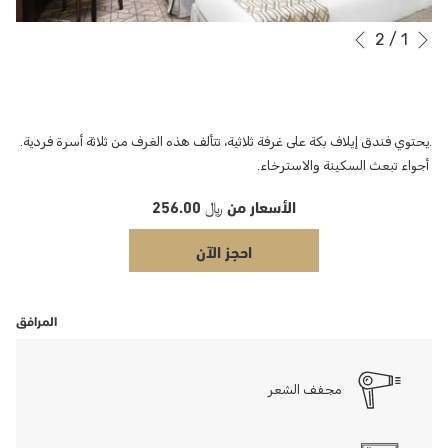
التالي
2
/
1
أزرار
سيؤدي
السابق
النقر
التحكم
في
فوق
عرض
الروابط
التالية
الشرائح
.يحتوي فندق إيلاف بكة على غرفة ثلاثية، تتألف هذه الغرف من ثلاثة أسرة فردية.
إلى
أجواء تبعث السكينة والاسترخاء.
تحديث
الأسعار من
﷼ 256.00
المحتوى
أعلاه
احجز الآن
المرافق
مجفف الشعر