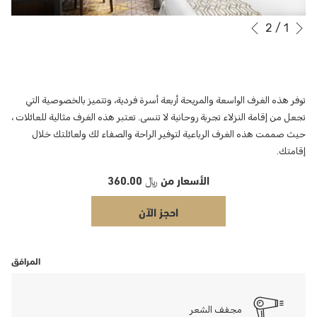
التالي
2
/
1
أزرار
سيؤدي
السابق
النقر
التحكم
في
فوق
عرض
الروابط
التالية
الشرائح
توفر هذه الغرف الواسعة والمريحة أربعة أسرة فردية، وتتميز بالخصوصية التي
إلى
تجعل من إقامة النزلاء تجربة روحانية لا تنسى. تعتبر هذه الغرف مثالية للعائلات ،
تحديث
حيث صممت هذه الغرف الرباعية لتوفير الراحة والصفاء لك ولعائلتك خلال
المحتوى
إقامتك.
أعلاه
الأسعار من
﷼ 360.00
احجز الآن
المرافق
مجفف الشعر