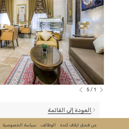
التالي
أزرار
سيؤدي
5
/
1
السابق
النقر
التحكم
في
فوق
العودة إلى القائمة
يفتح
عرض
الروابط
في
التالية
الشرائح
علامة
إلى
عن فندق ايلاف كندة
الوظائف
سياسة الخصوصية