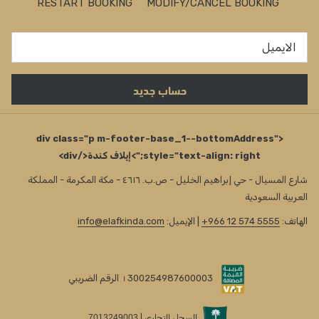
RESTART BOOKING
MODIFY/CANCEL BOOKING
حساب جديد
<div class="p m-footer-base_1--bottomAddress"
style="text-align: right;">إيلاف كندة</div>
شارع المسيال - حي إبراهيم الخليل - ص.ب. ٤٦١٦ - مكة المكرمة - المملكة
العربية السعودية
الهاتف:
+966 12 574 5555
| الإيميل:
info@elafkinda.com
300254987600003
الرقم الضريبي
I
السجل التجاري |
7013249003