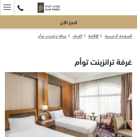
ger
احجز الآن
enu
الصفحة الرئيسية
الإقامة
الغرف
غرفة ترانزينت توأم
غرفة ترانزينت توأم