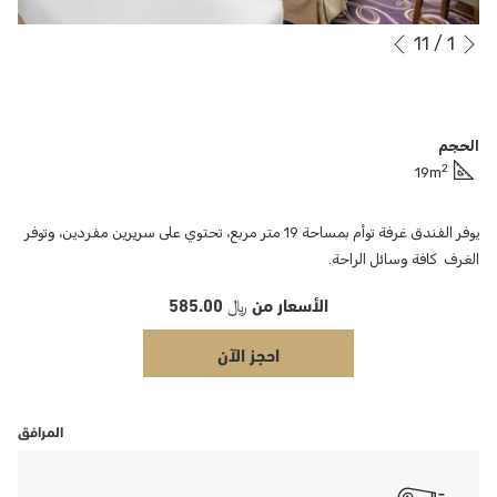
التالي
11
/
1
أزرار
سيؤدي
السابق
النقر
التحكم
في
فوق
عرض
الروابط
الحجم
التالية
الشرائح
2
19m
إلى
تحديث
المحتوى
يوفر الفندق غرفة توأم بمساحة 19 متر مربع، تحتوي على سريرين مفردين، وتوفر
أعلاه
الغرف كافة وسائل الراحة.
الأسعار من
﷼ 585.00
احجز الآن
المرافق