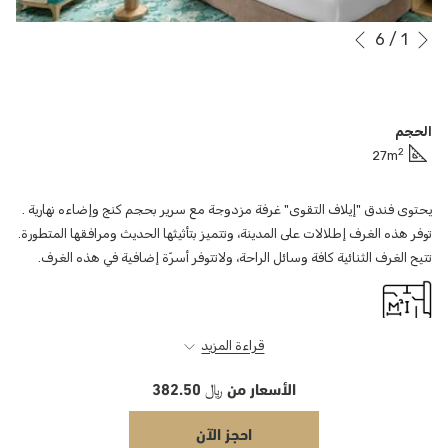
التالي
6
/
1
أزرار
سيؤدي
السابق
النقر
التحكم
في
فوق
عرض
الروابط
الحجم
التالية
الشرائح
2
27m
إلى
تحديث
المحتوى
يحتوى فندق "إيلاف التقوى" غرفة مزدوجة مع سرير بحجم كنج وإضاءه نهارية .
أعلاه
توفر هذه الغرف إطلالات على المدينة، وتتميز بتأثيثها الحديث ومرافقها المتطورة.
تتيح الغرف الثنائية كافة وسائل الراحة، ولاتتوفر أسرّة إضافية في هذه الغرف.
قراءة المزيد
27.91 Sqm
الأسعار من
﷼ 382.50
احجز الآن