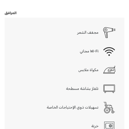
تشمل المزايا الإضافية: أنظمة إنذار مرئية وسمعية، حبال طوارئ، سجادة صلاة
ومؤشر اتجاه القبلة داخل الغرفة، وإمكانية الحجز السلس. تقع الغرفة ضمن
المرافق
مسارات سهلة الوصول من الردهة والمصاعد.
الميزات الرئيسية:
مجفف الشعر
عرض الأبواب لا يقل عن 90 سم
مساحة دوران لا تقل عن 1.50 م × 1.50 م
Wi-Fi مجاني
مقابض دعم بجانب المرحاض والدش
مغسلة قابلة للوصول مع مساحة خالية أسفلها للركبتين
نظام إنذار/حبل طوارئ داخل الحمّام
مكواة ملابس
تُعد هذه الغرفة مثالية للضيوف من جميع مستويات القدرة الحركية، ممن
يقدّرون الاستقلالية، والتصميم المدروس.
تلفاز بشاشة مسطحة
تسهيلات ذوي الإحتياجات الخاصة
28.08 Sqm
خزنة