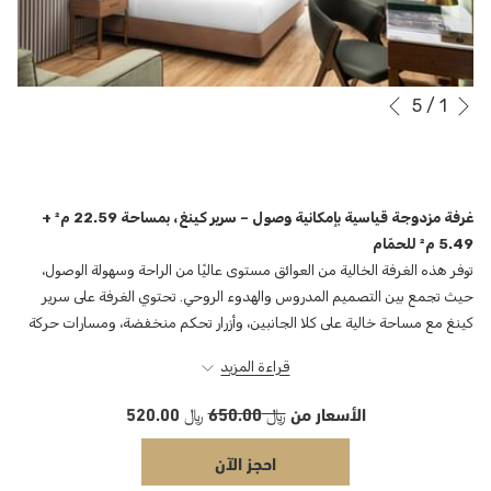
التالي
5
/
1
أزرار
سيؤدي
السابق
النقر
التحكم
في
فوق
عرض
الروابط
التالية
الشرائح
غرفة مزدوجة قياسية بإمكانية وصول – سرير كينغ، بمساحة 22.59 م² +
إلى
5.49 م² للحمّام
تحديث
توفر هذه الغرفة الخالية من العوائق مستوى عاليًا من الراحة وسهولة الوصول،
المحتوى
حيث تجمع بين التصميم المدروس والهدوء الروحي. تحتوي الغرفة على سرير
أعلاه
كينغ مع مساحة خالية على كلا الجانبين، وأزرار تحكم منخفضة، ومسارات حركة
خالية من العوائق.
قراءة المزيد
الحمّام مُجهز بالكامل ليكون مناسبًا لذوي الاحتياجات الخاصة: دش بدون حاجز
(أو بإمكانية دخول مباشرة بدون عتبة)، مقعد قابل للطي داخل الدش، مقابض
الأسعار من
﷼ 650.00
﷼ 520.00
دعم، مغسلة قابلة للوصول باستخدام الكرسي المتحرك، وتجهيزات بارتفاع
احجز الآن
مناسب. كما تضمن الأرضيات غير القابلة للانزلاق والإضاءة الساطعة
والمتجانسة حركة آمنة داخل الغرفة.