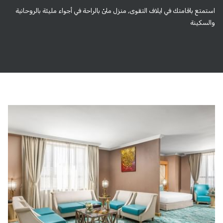
استمتع باقامتك في ايلاف التقوى, منزل ملىْ بالراحة في أجواء مليئة بالروحانية
والسكينة