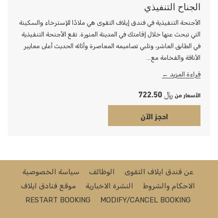
الجناح التنفيذي
الأجنحة التنفيذية في فندق إيلاف التقوى هي ملاذًا للإسترخاء والسكينة
التي تبحث عنها خلال إقامتك في المدينة المنورة. تقع الأجنحة التنفيذية
في الطابق العاشر، وتلبي تصاميمه المعاصرة وأثاثه الحديث أعلى معايير
الأناقة والفخامة مع…
قراءة المزيد
﷼ 722.50
الأسعار من
احجز الآن
عن فندق ايلاف التقوى
الوظائف
سياسة الخصوصية
الاحكام والشروط
النشرة الاخبارية
موقع فنادق ايلاف
RESTART BOOKING
MODIFY/CANCEL BOOKING