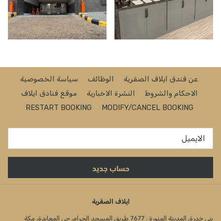
عن فندق ايلاف الصقرية
الوظائف
سياسة الخصوصية
يفتح
الاحكام والشروط
النشرة الاخبارية
موقع فنادق ايلاف
في
RESTART BOOKING
MODIFY/CANCEL BOOKING
علامة
تبويب
جديدة
حساب جديد
ايلاف الصقرية
بني خدرة, المدينة المنورة : 7677 طريق المسجد الحرام، حي المعابدة، مكة